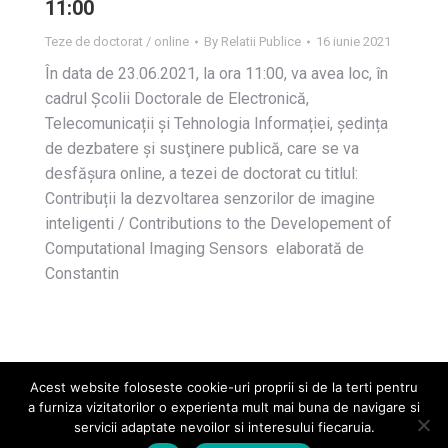
11:00
Teze de doctorat / online
By
Relatii Publice
16 iunie 2021
În data de 23.06.2021, la ora 11:00, va avea loc, în
cadrul Școlii Doctorale de Electronică,
Telecomunicații și Tehnologia Informației, ședința
de dezbatere și susţinere publică, care se va
desfășura online, a tezei de doctorat cu titlul:
Contribuții la dezvoltarea senzorilor de imagine
inteligenti / Contributions to the Developement of
Computational Imaging Sensors elaborată de
Constantin
Acest website foloseste cookie-uri proprii si de la terti pentru
a furniza vizitatorilor o experienta mult mai buna de navigare si
servicii adaptate nevoilor si interesului fiecaruia.