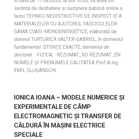
In data de 17.08.2020, la ora 10.00, va avea loc
sedinta de dezbatere si susţinere publică online a
tezei TEHNICI NEDISTRUCTIVE DE INSPECT IE A
MATERIALELOR CU AJUTORUL FASCICULELOR
GAMA CVASI-MONOENERGETICE, elaborată de
domnul TURTURICĂ VALTER-GABRIEL, în domeniul
fundamental STIINŢE EXACTE, domeniul de
doctorat FIZICA, REZUMAT_RO REZUMAT_EN
NUMELE ŞI PRENUMELE CALITATEA Prof.dr.ing.
EMIL SLUŞANSCHI
IONICA IOANA – MODELE NUMERICE ȘI
EXPERIMENTALE DE CÂMP
ELECTROMAGNETIC ȘI TRANSFER DE
CĂLDURĂ ÎN MAȘINI ELECTRICE
SPECIALE