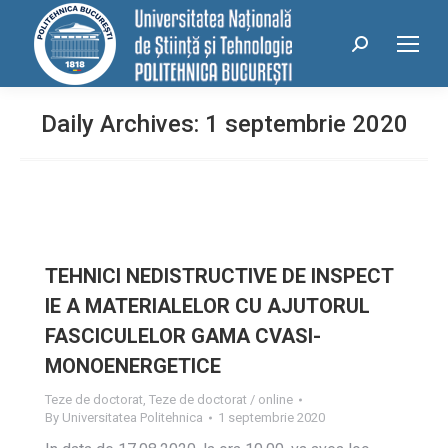
conținut
Search:
Daily Archives:
1 septembrie 2020
TEHNICI NEDISTRUCTIVE DE INSPECT
IE A MATERIALELOR CU AJUTORUL
FASCICULELOR GAMA CVASI-
MONOENERGETICE
Teze de doctorat
,
Teze de doctorat / online
By
Universitatea Politehnica
1 septembrie 2020