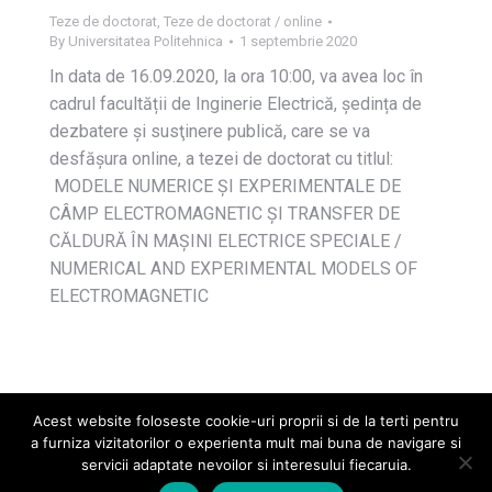
Teze de doctorat
,
Teze de doctorat / online
By
Universitatea Politehnica
1 septembrie 2020
In data de 16.09.2020, la ora 10:00, va avea loc în
cadrul facultății de Inginerie Electrică, ședința de
dezbatere și susţinere publică, care se va
desfășura online, a tezei de doctorat cu titlul:
MODELE NUMERICE ȘI EXPERIMENTALE DE
CÂMP ELECTROMAGNETIC ȘI TRANSFER DE
CĂLDURĂ ÎN MAȘINI ELECTRICE SPECIALE /
NUMERICAL AND EXPERIMENTAL MODELS OF
ELECTROMAGNETIC
Acest website foloseste cookie-uri proprii si de la terti pentru
a furniza vizitatorilor o experienta mult mai buna de navigare si
servicii adaptate nevoilor si interesului fiecaruia.
2026 © Universitatea POLITEHNICA București