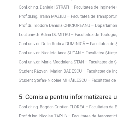
Conf.dr.ing. Daniela ISTRATI – Facultatea de Inginerie
Prof.dr.ing. Traian MAZILU – Facultatea de Transportur
Prof.dr. Teodora Daniela CHICIOREANU – Departamentu
Lect.univ.dr. Adina DUMITRU – Facultatea de Teologie, L
Conf.univ.dr. Delia Rodica DUMINICĂ – Facultatea de Șt
Conf.univ.dr. Nicoleta Anca ȘUȚAN – Facultatea Științe
Conf.univ.dr. Maria Magdalena STAN – Facultatea de Ști
Student Răzvan–Marian BĂDESCU – Facultatea de Ing
Student Ștefan-Nicolae MIHĂILESCU – Facultatea de El
5. Comisia pentru informatizarea un
Conf.dr.ing. Bogdan Cristian FLOREA – Facultatea de E
Prof.dr.ing. Nicolae ȚĂPUȘ – Facultatea de Automatică