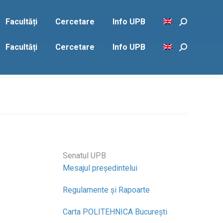
Facebook
X
Instagram
YouTube
Facultăți
Cercetare
Info UPB
Search:
page
page
page
page
opens
opens
opens
opens
Facultăți
Cercetare
Info UPB
Search:
in
in
in
in
new
new
new
new
window
window
window
window
Senatul UPB
Mesajul președintelui
Regulamente și Rapoarte
Carta POLITEHNICA București