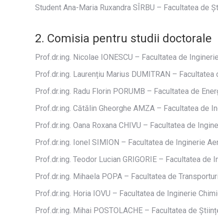
Student Ana-Maria Ruxandra SÎRBU – Facultatea de Ști
2. Comisia pentru studii doctorale
Prof.dr.ing. Nicolae IONESCU – Facultatea de Ingineri
Prof.dr.ing. Laurențiu Marius DUMITRAN – Facultatea d
Prof.dr.ing. Radu Florin PORUMB – Facultatea de Ener
Prof.dr.ing. Cătălin Gheorghe AMZA – Facultatea de Ing
Prof.dr.ing. Oana Roxana CHIVU – Facultatea de Inginer
Prof.dr.ing. Ionel SIMION – Facultatea de Inginerie Ae
Prof.dr.ing. Teodor Lucian GRIGORIE – Facultatea de I
Prof.dr.ing. Mihaela POPA – Facultatea de Transportur
Prof.dr.ing. Horia IOVU – Facultatea de Inginerie Chimi
Prof.dr.ing. Mihai POSTOLACHE – Facultatea de Științ