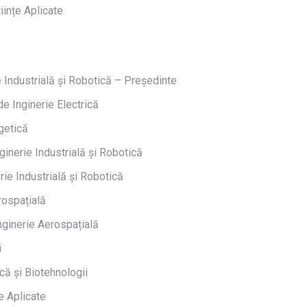
ințe Aplicate
e Industrială și Robotică – Președinte
e Inginerie Electrică
getică
inerie Industrială și Robotică
ie Industrială și Robotică
rospațială
nginerie Aerospațială
i
că și Biotehnologii
e Aplicate