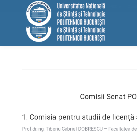
conținut
EELISA
HRS4R
Internațional
ALUMNI
MEDIA
Cont
Comisii Senat P
1. Comisia pentru studii de licență
Prof.dr.ing. Tiberiu Gabriel DOBRESCU – Facultatea de