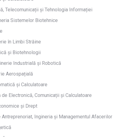
ă, Telecomunicații și Tehnologia Informației
neria Sistemelor Biotehnice
te
rie în Limbi Străine
ică și Biotehnologii
inerie Industrială și Robotică
rie Aerospațială
matică și Calculatoare
 de Electronică, Comunicații și Calculatoare
Economice și Drept
ntreprenoriat, Ingineria și Managementul Afacerilor
getică