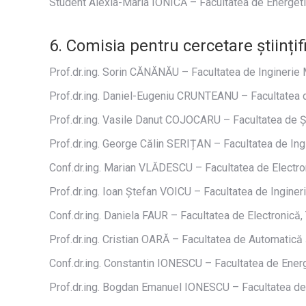
Student Alexia-Maria IONICĂ – Facultatea de Energet
6. Comisia pentru cercetare științif
Prof.dr.ing. Sorin CĂNĂNĂU – Facultatea de Inginerie
Prof.dr.ing. Daniel-Eugeniu CRUNTEANU – Facultatea d
Prof.dr.ing. Vasile Danut COJOCARU – Facultatea de Ști
Prof.dr.ing. George Călin SERIȚAN – Facultatea de Ingi
Conf.dr.ing. Marian VLĂDESCU – Facultatea de Electron
Prof.dr.ing. Ioan Ștefan VOICU – Facultatea de Inginer
Conf.dr.ing. Daniela FAUR – Facultatea de Electronică,
Prof.dr.ing. Cristian OARĂ – Facultatea de Automatică 
Conf.dr.ing. Constantin IONESCU – Facultatea de Ener
Prof.dr.ing. Bogdan Emanuel IONESCU – Facultatea de E