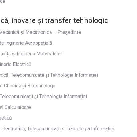
ică
ică, inovare și transfer tehnologic
 Mecanică și Mecatronică – Președinte
e Inginerie Aerospațială
ința și Ingineria Materialelor
nerie Electrică
ică, Telecomunicații și Tehnologia Informației
ie Chimică și Biotehnologii
 Telecomunicații și Tehnologia Informației
și Calculatoare
getică
lectronică, Telecomunicații și Tehnologia Informației