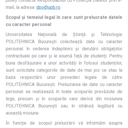
puteți contacta Responsabilul cu Protecția Datelor prin e-
mail, la adresa:
dpo@upb.ro
.
Scopul și
temeiul
legal în care sunt prelucrate datele
cu caracter personal
Universitatea Națională de Știință și Tehnologie
POLITEHNICA București colectează date cu caracter
personal în vederea îndeplinirii și derulării obligațiilor
contractuale pe care și le asumă față de studenți. Pentru
buna desfășurare a unor activități în folosul studenților,
sunt solicitate categoriile de date de mai jos ce stau la
baza respectării unor prevederi legale de către
POLITEHNICA București. Prelucrarea de date cu caracter
personal se realizează în toate scopurile prevăzute de
lege, precum și în scopurile care derivă din misiunea
POLITEHNICA București sau în strânsă legătură cu
această misiune.
În funcție de scopul prelucrării vă informăm asupra