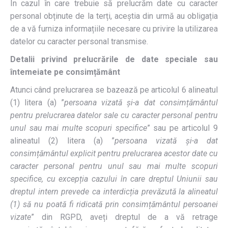
În cazul în care trebuie să prelucrăm date cu caracter
personal obținute de la terți, aceștia din urmă au obligația
de a vă furniza informațiile necesare cu privire la utilizarea
datelor cu caracter personal transmise.
Detalii privind prelucrările de date speciale sau
întemeiate pe consimțământ
Atunci când prelucrarea se bazează pe articolul 6 alineatul
(1) litera (a) ”
persoana vizată și-a dat consimțământul
pentru prelucrarea datelor sale cu caracter personal pentru
unul sau mai multe scopuri specifice
” sau pe articolul 9
alineatul (2) litera (a) ”
persoana vizată și-a dat
consimțământul explicit pentru prelucrarea acestor date cu
caracter personal pentru unul sau mai multe scopuri
specifice, cu excepția cazului în care dreptul Uniunii sau
dreptul intern prevede ca interdicția prevăzută la alineatul
(1) să nu poată fi ridicată prin consimțământul persoanei
vizate
” din RGPD, aveți dreptul de a vă retrage