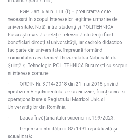
îi revine operatorului;
· RGPD art. 6 alin. 1 lit. (f) – prelucrarea este
necesară în scopul intereselor legitime urmărite de
universitate. Notă: între studenți și POLITEHNICA
București există o relație relevantă studenții fiind
beneficiari direcți ai universității, iar cadrele didactice
fac parte din universitate, împreună formând
comunitatea academică Universitatea Națională de
Știință și Tehnologie POLITEHNICA București cu scopuri
și interese comune.
· ORDIN Nr. 3714/2018 din 21 mai 2018 privind
aprobarea Regulamentului de organizare, funcționare și
operaționalizare a Registrului Matricol Unic al
Universităților din România;
· Legea Învățământului superior nr. 199/2023;
· Legea contabilității nr. 82/1991 republicată și
actualizată;