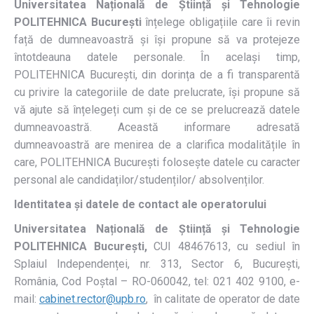
Universitatea Națională de Știință și Tehnologie
POLITEHNICA București
înțelege obligațiile care îi revin
față de dumneavoastră și își propune să va protejeze
întotdeauna datele personale. În același timp,
POLITEHNICA București, din dorința de a fi transparentă
cu privire la categoriile de date prelucrate, își propune să
vă ajute să înțelegeți cum și de ce se prelucrează datele
dumneavoastră. Această informare adresată
dumneavoastră are menirea de a clarifica modalitățile în
care, POLITEHNICA București folosește datele cu caracter
personal ale candidaților/studenților/ absolvenților.
Identitatea și datele de contact ale operatorului
Universitatea Națională de Știință și Tehnologie
POLITEHNICA București
,
CUI 48467613, cu sediul în
Splaiul Independenței, nr. 313, Sector 6, București,
România, Cod Poștal – RO-060042, tel: 021 402 9100, e-
mail:
cabinet.rector@upb.ro
, în calitate de operator de date