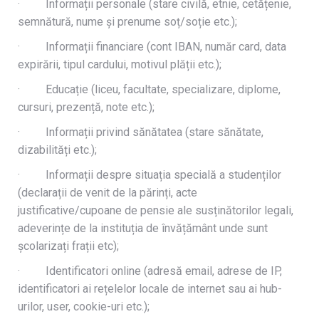
· Informații personale (stare civilă, etnie, cetățenie,
semnătură, nume și prenume soț/soție etc.);
· Informații financiare (cont IBAN, număr card, data
expirării, tipul cardului, motivul plății etc.);
· Educație (liceu, facultate, specializare, diplome,
cursuri, prezență, note etc.);
· Informații privind sănătatea (stare sănătate,
dizabilități etc.);
· Informații despre situația specială a studenților
(declarații de venit de la părinți, acte
justificative/cupoane de pensie ale susținătorilor legali,
adeverințe de la instituția de învățământ unde sunt
școlarizați frații etc);
· Identificatori online (adresă email, adrese de IP,
identificatori ai rețelelor locale de internet sau ai hub-
urilor, user, cookie-uri etc.);