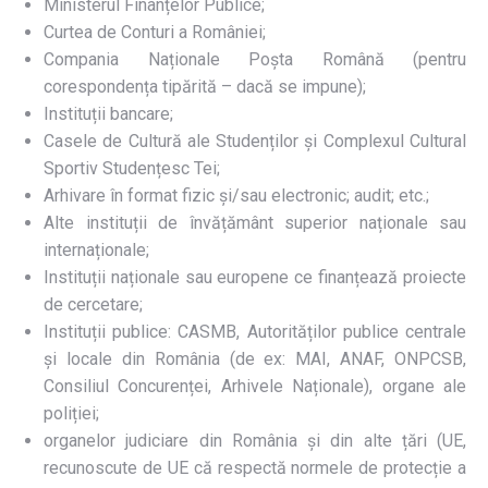
Ministerul Finanțelor Publice;
Curtea de Conturi a României;
Compania Naționale Poșta Română (pentru
corespondența tipărită – dacă se impune);
Instituții bancare;
Casele de Cultură ale Studenților și Complexul Cultural
Sportiv Studențesc Tei;
Arhivare în format fizic și/sau electronic; audit; etc.;
Alte instituții de învățământ superior naționale sau
internaționale;
Instituții naționale sau europene ce finanțează proiecte
de cercetare;
Instituții publice: CASMB, Autorităților publice centrale
și locale din România (de ex: MAI, ANAF, ONPCSB,
Consiliul Concurenței, Arhivele Naționale), organe ale
poliției;
organelor judiciare din România și din alte țări (UE,
recunoscute de UE că respectă normele de protecție a