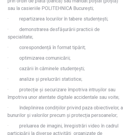
prin ordin de plată (bancă) sau mandat poștal (poștă)
sau la casieriile POLITEHNICA București;
· repartizarea locurilor în tabere studențești;
· demonstrarea desfășurării practicii de
specialitate;
· corespondență în format tipărit;
· optimizarea comunicării;
· cazării în căminele studențești;
· analize și prelucrări statistice;
· protecție și securizare împotriva intrușilor sau
împotriva unor atentate digitale accidentale sau voite;
· îndeplinirea condițiilor privind paza obiectivelor, a
bunurilor și valorilor precum și protecția persoanelor;
· preluarea de imagini, înregistrări video în cadrul
participării la diverse activități organizate de