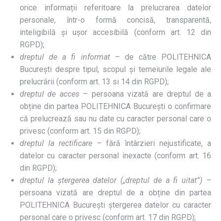
orice informații referitoare la prelucrarea datelor
personale, într-o formă concisă, transparentă,
inteligibilă și ușor accesibilă (conform art. 12 din
RGPD);
dreptul de a fi informat
– de către POLITEHNICA
București despre tipul, scopul și temeiurile legale ale
prelucrării (conform art. 13 si 14 din RGPD);
dreptul de acces
– persoana vizată are dreptul de a
obține din partea POLITEHNICA București o confirmare
că prelucrează sau nu date cu caracter personal care o
privesc (conform art. 15 din RGPD);
dreptul la rectificare –
fără întârzieri nejustificate, a
datelor cu caracter personal inexacte (conform art. 16
din RGPD);
dreptul la ștergerea datelor („dreptul de a fi uitat”) –
persoana vizată are dreptul de a obține din partea
POLITEHNICA București ștergerea datelor cu caracter
personal care o privesc (conform art. 17 din RGPD);