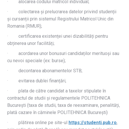
· alocarea codului matricol individual;
· colectarea și prelucrarea datelor privind studenții
și cursanții prin sistemul Registrului Matricol Unic din
Romania (RMUR);
· certificarea existenței unei dizabilități pentru
obținerea unor facilități;
· acordarea unor bonusuri candidaților merituoși sau
cu nevoi speciale (ex: burse);
· decontarea abonamentelor STB;
· evitarea dublei finanțări;
· plata de către candidat a taxelor stipulate în
contractul de studii și regulamentele POLITEHNICA
București (taxa de studii, taxa de reexaminare, penalități,
plată cazare în căminele POLITEHNICA București)
· plătirea online pe site-ul
https://studenti.pub.ro
,