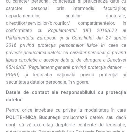
cu caracter personal, colectează și prelucrează date cu
caracter personal prin intermediul facultăților,
departamentelor, școlilor doctorale,
direcțiilor/serviciilor/birourilor/ compartimentelor, în
conformitate cu
Regulamentul (UE) 2016/679 al
Parlamentului European și al Consiliului din 27 aprilie
2016 privind protecția persoanelor fizice în ceea ce
privește prelucrarea datelor cu caracter personal și privind
libera circulație a acestor date și de abrogare a Directivei
95/46/CE (Regulament general privind protecția datelor –
RGPD)
și legislația națională privind protecția și
securitatea datelor personale, în vigoare
.
Datele de contact ale responsabilului cu protecția
datelor
Pentru orice întrebare cu privire la modalitatea în care
POLITEHNICA București
prelucrează datele, sau dacă
doriți să vă exercitați drepturile conferite de legislație,