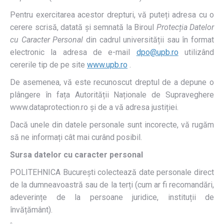
Pentru exercitarea acestor drepturi, vă puteți adresa cu o
cerere scrisă, datată și semnată la Biroul
Protecția Datelor
cu Caracter Personal
din cadrul universității sau în format
electronic la adresa de e-mail
dpo@upb.ro
utilizând
cererile tip de pe site
www.upb.ro
.
De asemenea, vă este recunoscut dreptul de a depune o
plângere în fața Autorității Naționale de Supraveghere
www.dataprotection.ro și de a vă adresa justiției.
Dacă unele din datele personale sunt incorecte, vă rugăm
să ne informați cât mai curând posibil.
Sursa datelor cu caracter personal
POLITEHNICA București colectează date personale direct
de la dumneavoastră sau de la terți (cum ar fi recomandări,
adeverințe de la persoane juridice, instituții de
învățământ).