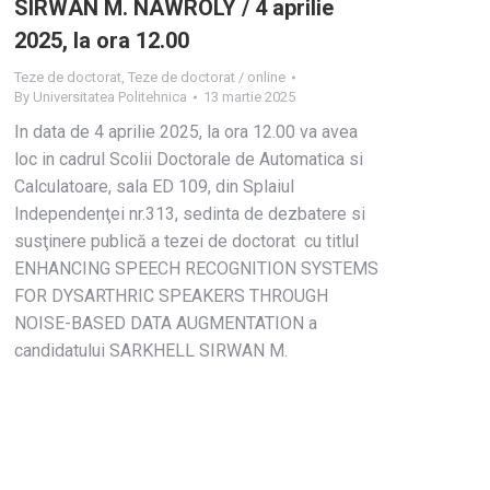
SIRWAN M. NAWROLY / 4 aprilie
2025, la ora 12.00
Teze de doctorat
,
Teze de doctorat / online
By
Universitatea Politehnica
13 martie 2025
In data de 4 aprilie 2025, la ora 12.00 va avea
loc in cadrul Scolii Doctorale de Automatica si
Calculatoare, sala ED 109, din Splaiul
Independenţei nr.313, sedinta de dezbatere si
susţinere publică a tezei de doctorat cu titlul
ENHANCING SPEECH RECOGNITION SYSTEMS
FOR DYSARTHRIC SPEAKERS THROUGH
NOISE-BASED DATA AUGMENTATION a
candidatului SARKHELL SIRWAN M.