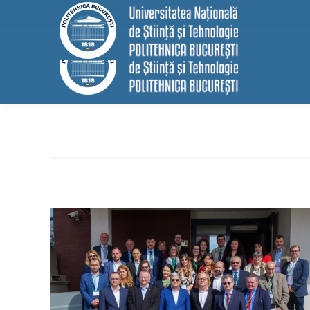
conținut
EELISA
HRS4R
Internațional
ALUMNI
MEDIA
Cont