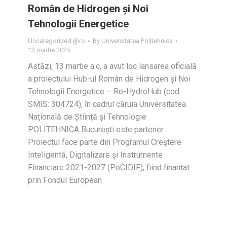
Român de Hidrogen și Noi
Tehnologii Energetice
Uncategorized @ro
By
Universitatea Politehnica
13 martie 2025
Astăzi, 13 martie a.c, a avut loc lansarea oficială
a proiectului Hub-ul Român de Hidrogen și Noi
Tehnologii Energetice – Ro-HydroHub (cod
SMIS: 304724), în cadrul căruia Universitatea
Națională de Știință și Tehnologie
POLITEHNICA București este partener.
Proiectul face parte din Programul Creștere
Inteligentă, Digitalizare și Instrumente
Financiare 2021-2027 (PoCIDIF), fiind finanțat
prin Fondul European