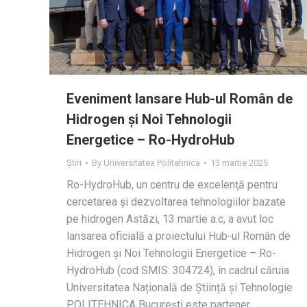
Eveniment lansare Hub-ul Român de
Hidrogen și Noi Tehnologii
Energetice – Ro-HydroHub
Știri
By
Universitatea Politehnica
13 martie 2025
Ro-HydroHub, un centru de excelenţă pentru
cercetarea şi dezvoltarea tehnologiilor bazate
pe hidrogen Astăzi, 13 martie a.c, a avut loc
lansarea oficială a proiectului Hub-ul Român de
Hidrogen și Noi Tehnologii Energetice – Ro-
HydroHub (cod SMIS: 304724), în cadrul căruia
Universitatea Națională de Știință și Tehnologie
POLITEHNICA București este partener.