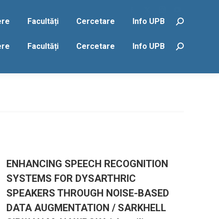
Facebook
X
Instagram
YouTube
ere
Facultăți
Cercetare
Info UPB
Search:
page
page
page
page
opens
opens
opens
opens
ere
Facultăți
Cercetare
Info UPB
Search:
in
in
in
in
new
new
new
new
window
window
window
window
ENHANCING SPEECH RECOGNITION
SYSTEMS FOR DYSARTHRIC
SPEAKERS THROUGH NOISE-BASED
DATA AUGMENTATION / SARKHELL