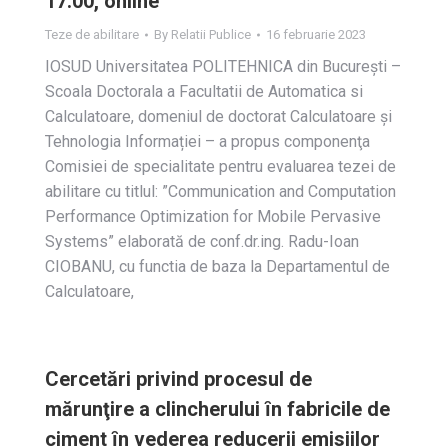
17.00, online
Teze de abilitare
By
Relatii Publice
16 februarie 2023
IOSUD Universitatea POLITEHNICA din Bucureşti –
Scoala Doctorala a Facultatii de Automatica si
Calculatoare, domeniul de doctorat Calculatoare și
Tehnologia Informației – a propus componenţa
Comisiei de specialitate pentru evaluarea tezei de
abilitare cu titlul: ”Communication and Computation
Performance Optimization for Mobile Pervasive
Systems” elaborată de conf.dr.ing. Radu-Ioan
CIOBANU, cu functia de baza la Departamentul de
Calculatoare,
Cercetări privind procesul de
mărunţire a clincherului ȋn fabricile de
ciment ȋn vederea reducerii emisiilor