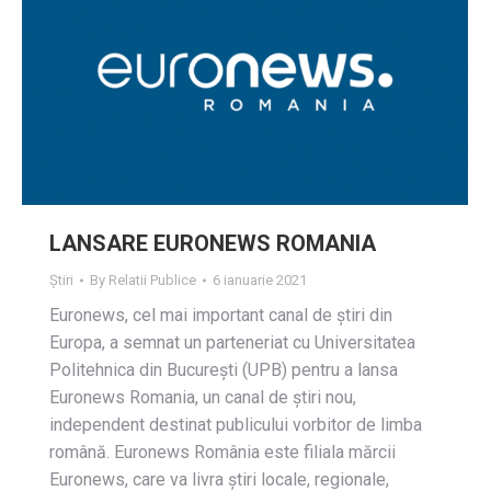
LANSARE EURONEWS ROMANIA
Știri
By
Relatii Publice
6 ianuarie 2021
Euronews, cel mai important canal de știri din
Europa, a semnat un parteneriat cu Universitatea
Politehnica din București (UPB) pentru a lansa
Euronews Romania, un canal de știri nou,
independent destinat publicului vorbitor de limba
română. Euronews România este filiala mărcii
Euronews, care va livra știri locale, regionale,