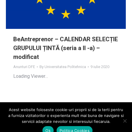
BeAntreprenor – CALENDAR SELECȚIE
GRUPULUI ȚINTĂ (seria a II -a) –
modificat
Anunturi DFE
By
Universitatea Politehnica
9 iulie 2020
Loading Viewer…
Acest website foloseste cookie-uri proprii si de la terti pentru
a furniza vizitatorilor o experienta mult mai buna de navigare si
servicii adaptate nevoilor si interesului fiecaruia.
2026 © Universitatea POLITEHNICA București
Ok
Politica Cookies