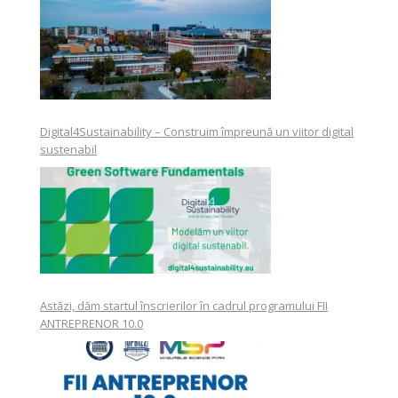
Digital4Sustainability – Construim împreună un viitor digital
sustenabil
Astăzi, dăm startul înscrierilor în cadrul programului FII
ANTREPRENOR 10.0