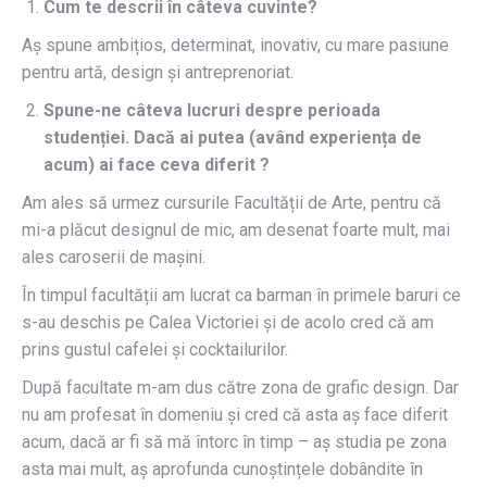
Cum te descrii în câteva cuvinte?
Aș spune ambițios, determinat, inovativ, cu mare pasiune
pentru artă, design și antreprenoriat.
Spune-ne câteva lucruri despre perioada
studenției. Dacă ai putea (având experiența de
acum) ai face ceva diferit ?
Am ales să urmez cursurile Facultății de Arte, pentru că
mi-a plăcut designul de mic, am desenat foarte mult, mai
ales caroserii de mașini.
În timpul facultății am lucrat ca barman în primele baruri ce
s-au deschis pe Calea Victoriei și de acolo cred că am
prins gustul cafelei și cocktailurilor.
După facultate m-am dus către zona de grafic design. Dar
nu am profesat în domeniu și cred că asta aș face diferit
acum, dacă ar fi să mă întorc în timp – aș studia pe zona
asta mai mult, aș aprofunda cunoștințele dobândite în