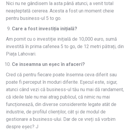
Nici nu ne gândisem la asta până atunci, a venit total
neașteptată cererea. Acesta a fost un moment cheie
pentru business-ul 5 to go.
Care a fost investiția inițială?
Am pornit cu o investiție inițială de 10,000 euro, sumă
investită în prima cafenea 5 to go, de 12 metri pătrați, din
Piața Lahovari.
Ce inseamna un eșec în afaceri?
Cred că pentru fiecare poate însemna ceva diferit sau
poate fi perceput în moduri diferite. Eșecul este, sigur,
atunci când vezi că business-ul tău nu mai dă randament,
că ideile tale nu mai atrag publicul, că nimic nu mai
funcționează, din diverse considerente legate atât de
industrie, de profilul clienților, cât și de modul de
gestionare a business-ului. Dar de ce vreți să vorbim
despre eșec? J