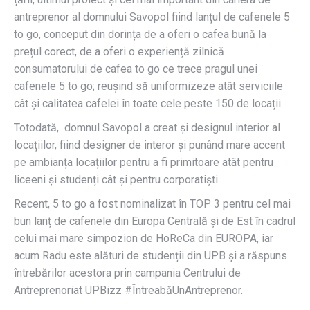
antreprenor al domnului Savopol fiind lanțul de cafenele 5
to go, conceput din dorința de a oferi o cafea bună la
prețul corect, de a oferi o experiență zilnică
consumatorului de cafea to go ce trece pragul unei
cafenele 5 to go; reușind să uniformizeze atât serviciile
cât și calitatea cafelei în toate cele peste 150 de locații.
Totodată, domnul Savopol a creat și designul interior al
locațiilor, fiind designer de interor și punând mare accent
pe ambianța locațiilor pentru a fi primitoare atât pentru
liceeni și studenți cât și pentru corporatiști.
Recent, 5 to go a fost nominalizat în TOP 3 pentru cel mai
bun lanț de cafenele din Europa Centrală și de Est în cadrul
celui mai mare simpozion de HoReCa din EUROPA, iar
acum Radu este alături de studenții din UPB și a răspuns
întrebărilor acestora prin campania Centrului de
Antreprenoriat UPBizz #ÎntreabăUnAntreprenor.