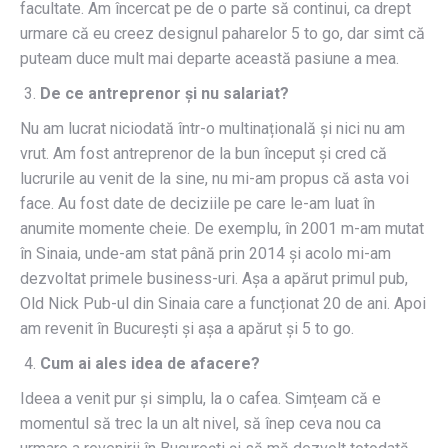
facultate. Am încercat pe de o parte să continui, ca drept
urmare că eu creez designul paharelor 5 to go, dar simt că
puteam duce mult mai departe această pasiune a mea.
De ce antreprenor și nu salariat?
Nu am lucrat niciodată într-o multinațională și nici nu am
vrut. Am fost antreprenor de la bun început și cred că
lucrurile au venit de la sine, nu mi-am propus că asta voi
face. Au fost date de deciziile pe care le-am luat în
anumite momente cheie. De exemplu, în 2001 m-am mutat
în Sinaia, unde-am stat până prin 2014 și acolo mi-am
dezvoltat primele business-uri. Așa a apărut primul pub,
Old Nick Pub-ul din Sinaia care a funcționat 20 de ani. Apoi
am revenit în București și așa a apărut și 5 to go.
Cum ai ales idea de afacere?
Ideea a venit pur și simplu, la o cafea. Simțeam că e
momentul să trec la un alt nivel, să înep ceva nou ca