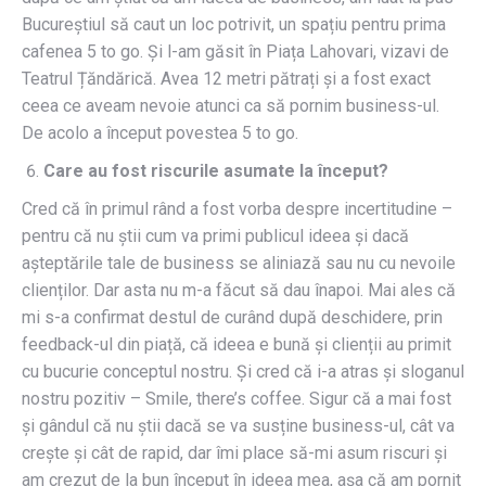
Bucureștiul să caut un loc potrivit, un spațiu pentru prima
cafenea 5 to go. Și l-am găsit în Piața Lahovari, vizavi de
Teatrul Țăndărică. Avea 12 metri pătrați și a fost exact
ceea ce aveam nevoie atunci ca să pornim business-ul.
De acolo a început povestea 5 to go.
Care au fost riscurile asumate la început?
Cred că în primul rând a fost vorba despre incertitudine –
pentru că nu știi cum va primi publicul ideea și dacă
așteptările tale de business se aliniază sau nu cu nevoile
clienților. Dar asta nu m-a făcut să dau înapoi. Mai ales că
mi s-a confirmat destul de curând după deschidere, prin
feedback-ul din piață, că ideea e bună și clienții au primit
cu bucurie conceptul nostru. Și cred că i-a atras și sloganul
nostru pozitiv – Smile, there’s coffee. Sigur că a mai fost
și gândul că nu știi dacă se va susține business-ul, cât va
crește și cât de rapid, dar îmi place să-mi asum riscuri și
am crezut de la bun început în ideea mea, așa că am pornit