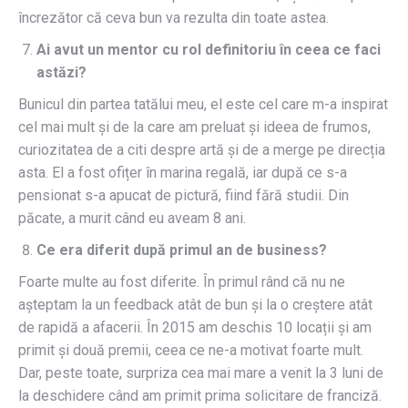
încrezător că ceva bun va rezulta din toate astea.
Ai avut un mentor cu rol definitoriu în ceea ce faci
astăzi?
Bunicul din partea tatălui meu, el este cel care m-a inspirat
cel mai mult și de la care am preluat și ideea de frumos,
curiozitatea de a citi despre artă și de a merge pe direcția
asta. El a fost ofițer în marina regală, iar după ce s-a
pensionat s-a apucat de pictură, fiind fără studii. Din
păcate, a murit când eu aveam 8 ani.
Ce era diferit după primul an de business?
Foarte multe au fost diferite. În primul rând că nu ne
așteptam la un feedback atât de bun și la o creștere atât
de rapidă a afacerii. În 2015 am deschis 10 locații și am
primit și două premii, ceea ce ne-a motivat foarte mult.
Dar, peste toate, surpriza cea mai mare a venit la 3 luni de
la deschidere când am primit prima solicitare de franciză.