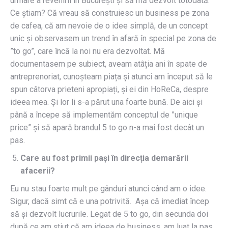
urmare a revenirii în București și să mă dezvolt totodată.
Ce știam? Că vreau să construiesc un business pe zona
de cafea, că am nevoie de o idee simplă, de un concept
unic și observasem un trend în afară în special pe zona de
”to go”, care încă la noi nu era dezvoltat. Mă
documentasem pe subiect, aveam atâția ani în spate de
antreprenoriat, cunoșteam piața și atunci am început să le
spun câtorva prieteni apropiați, și ei din HoReCa, despre
ideea mea. Și lor li s-a părut una foarte bună. De aici și
până a începe să implementăm conceptul de ”unique
price” și să apară brandul 5 to go n-a mai fost decât un
pas.
Care au fost primii pași în direcția demarării
afacerii?
Eu nu stau foarte mult pe gânduri atunci când am o idee.
Sigur, dacă simt că e una potrivită. Așa că imediat încep
să și dezvolt lucrurile. Legat de 5 to go, din secunda doi
după ce am știut că am ideea de business, am luat la pas