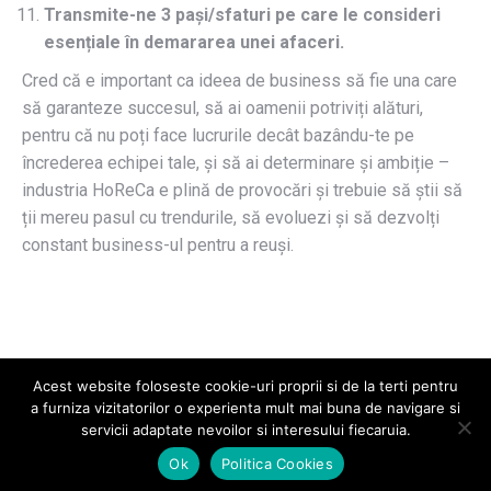
Transmite-ne 3 pași/sfaturi pe care le consideri
esențiale în demararea unei afaceri.
Cred că e important ca ideea de business să fie una care
să garanteze succesul, să ai oamenii potriviți alături,
pentru că nu poți face lucrurile decât bazându-te pe
încrederea echipei tale, și să ai determinare și ambiție –
industria HoReCa e plină de provocări și trebuie să știi să
ții mereu pasul cu trendurile, să evoluezi și să dezvolți
constant business-ul pentru a reuși.
Acest website foloseste cookie-uri proprii si de la terti pentru
a furniza vizitatorilor o experienta mult mai buna de navigare si
servicii adaptate nevoilor si interesului fiecaruia.
2026 © Universitatea POLITEHNICA București
Ok
Politica Cookies
Go
Universitate