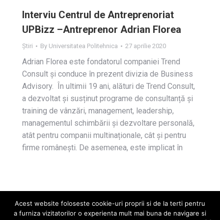
Interviu Centrul de Antreprenoriat
UPBizz –Antreprenor Adrian Florea
Știri
By
Universitatea Politehnica
27 aprilie 2020
Adrian Florea este fondatorul companiei Trend
Consult și conduce în prezent divizia de Business
Advisory. În ultimii 19 ani, alături de Trend Consult,
a dezvoltat și susținut programe de consultanță și
training de vânzări, management, leadership,
managementul schimbării și dezvoltare personală,
atât pentru companii multinaționale, cât și pentru
firme românești. De asemenea, este implicat în
Acest website foloseste cookie-uri proprii si de la terti pentru
a furniza vizitatorilor o experienta mult mai buna de navigare si