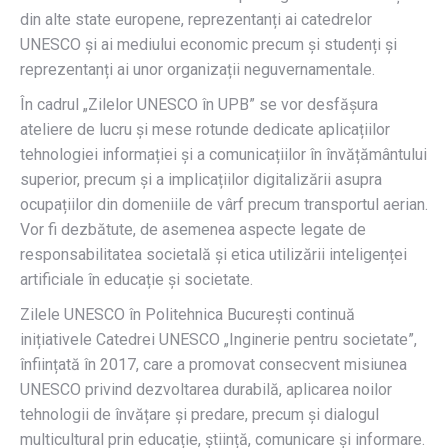
din alte state europene, reprezentanți ai catedrelor
UNESCO și ai mediului economic precum și studenți și
reprezentanți ai unor organizații neguvernamentale.
În cadrul „Zilelor UNESCO în UPB” se vor desfășura
ateliere de lucru și mese rotunde dedicate aplicațiilor
tehnologiei informației și a comunicațiilor în învățământului
superior, precum și a implicațiilor digitalizării asupra
ocupațiilor din domeniile de vârf precum transportul aerian.
Vor fi dezbătute, de asemenea aspecte legate de
responsabilitatea societală și etica utilizării inteligenței
artificiale în educație și societate.
Zilele UNESCO în Politehnica București continuă
inițiativele Catedrei UNESCO „Inginerie pentru societate”,
înființată în 2017, care a promovat consecvent misiunea
UNESCO privind dezvoltarea durabilă, aplicarea noilor
tehnologii de învățare și predare, precum și dialogul
multicultural prin educație, știință, comunicare și informare.