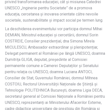
privind transformarea educației, cât și misiunea Catedrei
UNESCO „Inginerie pentru Societate” de a promova
educația, cercetarea și inovarea orientate către nevoile
societale, sustenabilitate și impact social pe termen lung.
La deschiderea evenimentului vor participa domnul Mihai
DEMIAN, Ministrul educației și cercetării, domnul Sorin
COSTREIE, Consilier prezidențial, dna Simona Mirela
MICULESCU, Ambasador extraordinar și plenipotențiar,
Delegat permanent al României pe lângă UNESCO, doamna
Dumitrița GLIGA, deputat, președinte al Comisiei
permanente comune a Camerei Deputaților și Senatului
pentru relația cu UNESCO, doamna Luciana ANTOCI,
Consilier de Stat, Guvernului României, domnul Mihnea
COSTOIU, Rectorul Universității Naționale de Știință și
Tehnologie POLITEHNICA București, doamna Ligia DECA,
secretarul general al Comisiei Naționale a României pentru
UNESCO, reprezentanți ai Ministerului Afacerilor Externe,
cadre didactice universitare de prestigiu din România și