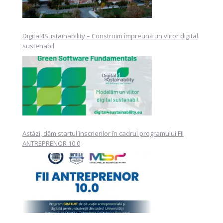
Digital4Sustainability – Construim împreună un viitor digital
sustenabil
Astăzi, dăm startul înscrierilor în cadrul programului FII
ANTREPRENOR 10.0