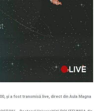
0, și a fost transmisă live, direct din Aula Magna