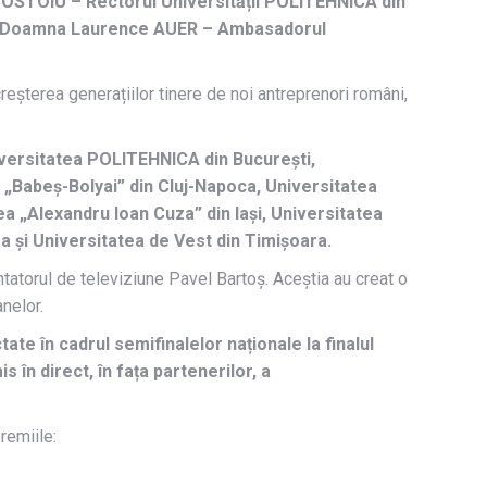
OSTOIU – Rectorul Universității POLITEHNICA din
ale Doamna Laurence AUER – Ambasadorul
eșterea generațiilor tinere de noi antreprenori români,
niversitatea POLITEHNICA din București,
a „Babeș-Bolyai” din Cluj-Napoca, Universitatea
a „Alexandru Ioan Cuza” din Iași, Universitatea
a și Universitatea de Vest din Timişoara.
tatorul de televiziune Pavel Bartoș. Aceștia au creat o
nelor.
ate în cadrul semifinalelor naționale la finalul
 în direct, în fața partenerilor, a
remiile: