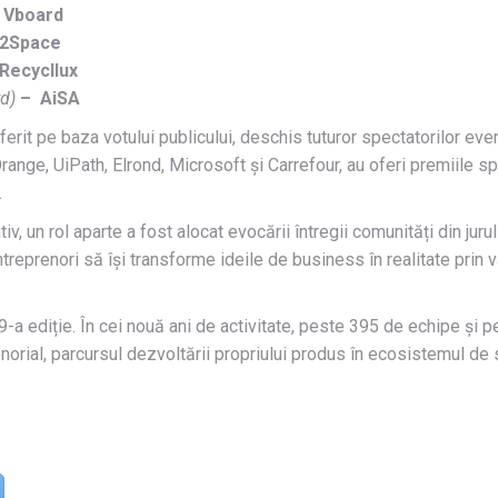
– Vboard
– 2Space
 Recycllux
d)
– AiSA
ferit pe baza votului publicului, deschis tuturor spectatorilor ev
ange, UiPath, Elrond, Microsoft și Carrefour, au oferi premiile s
.
tiv, un rol aparte a fost alocat evocării întregii comunități din ju
antreprenori să își transforme ideile de business în realitate prin 
9-a ediție. În cei nouă ani de activitate, peste 395 de echipe și 
norial, parcursul dezvoltării propriului produs în ecosistemul de st