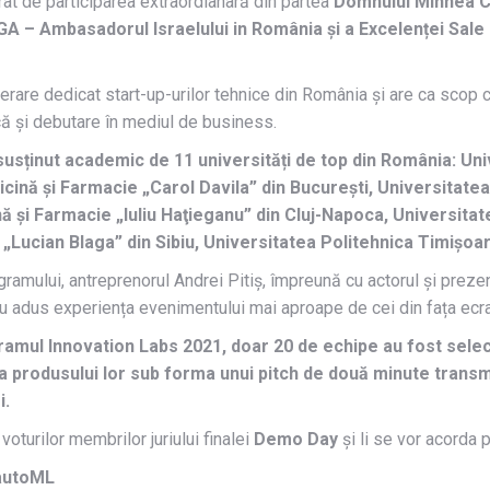
rat de participarea extraordianară din partea
Domnului Mihnea C
GA – Ambasadorul Israelului in România și a Excelenței S
rare dedicat start-up-urilor tehnice din România și are ca scop cr
ică și debutare în mediul de business.
 susținut academic de 11 universități de top din România: U
cină și Farmacie „Carol Davila” din București, Universitate
 şi Farmacie „Iuliu Haţieganu” din Cluj-Napoca, Universitate
„Lucian Blaga” din Sibiu, Universitatea Politehnica Timişoar
amului, antreprenorul Andrei Pitiș, împreună cu actorul și prezen
au adus experiența evenimentului mai aproape de cei din fața ecra
gramul Innovation Labs 2021, doar 20 de echipe au fost select
a produsului lor sub forma unui pitch de două minute transmis
i.
oturilor membrilor juriului finalei
Demo Day
și li se vor acorda p
-autoML