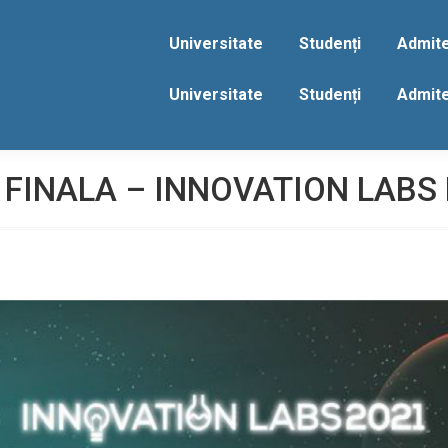
act
Universitate
Studenți
Admit
Universitate
Studenți
Admit
 FINALA – INNOVATION LABS