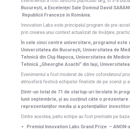
Evenimentul a fost deschis publicului larg, si s-a bucu
București, a Excelenței Sale Domnul David SARAN
Republicii Franceze in România.
Innovation Labs este principalul program de pre-accele
prin crearea unui context actualizat de învățare, pract
În cele cinci centre universitare, programul este
Universitatea din București, Universitatea de Medi
Tehnică din Cluj-Napoca, Universitatea de Medicină
Tehnică „Gheorghe Asachi” din Iași, Universitatea 
Evenimentul a fost moderat de către cofondatorul progr
atmosferă festivă echipelor finaliste de pe scenă și 
Dintr-un total de 71 de startup-uri înrolate în pro
lunii septembrie, și au susținut câte o prezentare 
reprezentanților media și a potențialilor investitor
Dintre acestea, patru echipe au fost premiate pe baza v
Premiul Innovation Labs Grand Prize – ANON