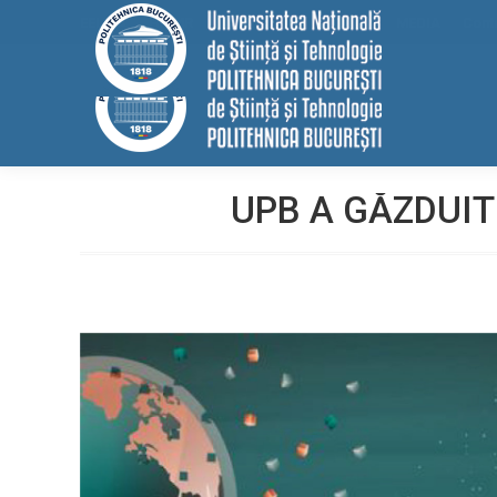
conținut
EELISA
HRS4R
Internațional
ALUMNI
MEDIA
Cont
UPB A GĂZDUIT