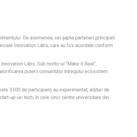
enimentului. De asemenea, cei șapte parteneri principali
peciale Innovation Labs, care au fos acordate conform
rul Innovation Labs. Sub motto-ul “Make it Real”,
valorificarea puterii comunității întregului ecosistem
peste 3300 de participanți au experimentat, alături de
art-up-uri tech, în cele cinci centre universitare din