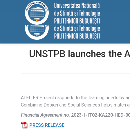
conținut
EELISA
HRS4R
Internațional
ALUMNI
MEDIA
Cont
UNSTPB launches the AT
ATELIER Project responds to the learning needs by adop
Combining Design and Social Sciences helps match an a
Financial Agreement no.
2023-1-IT02-KA220-HED-0
PRESS RELEASE