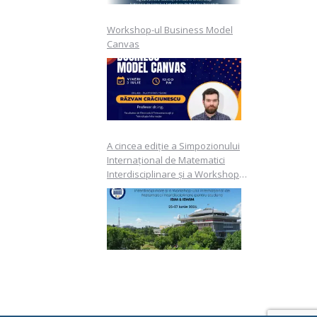
Workshop-ul Business Model
Canvas
A cincea ediție a Simpozionului
Internațional de Matematici
Interdisciplinare și a Workshop-
ului Internațional de Matematici
Interdisciplinare pentru studenți
ISIM & ISWIM