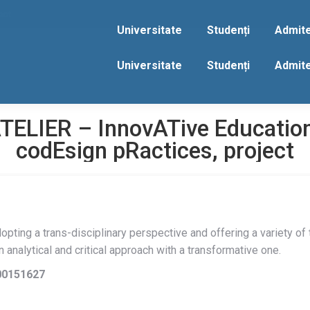
act
Universitate
Studenți
Admit
Universitate
Studenți
Admit
ELIER – InnovATive Education f
codEsign pRactices, project
ting a trans-disciplinary perspective and offering a variety of 
nalytical and critical approach with a transformative one.
00151627