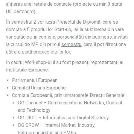
inițierea unei rețele de contacte (proiecte cu min 3 state
UE, partenere).
În semestrul 2 vor lucra Proiectul de Diplomă, care se
dorește a fi propriul lor Start-up, iar la susținerea din vara
vor participa, în comisie, personalități din business, invitați
la cursul de MP din primul
semestru
, care îi pot direcționa
către o piață propice ideilor lor.
In cadrul Workshop-ului au fost prezenți reprezentanți ai
Instituțiile Europene:
Parlamentul European
Consiliul Uniunii Europene
Comisia Europeană, prin următoarele Direcții Generale:
DG Connect – Communications Networks, Content
and Technology
DG DIGIT – Informatics and Digital Strategy
DG GROW – Internal Market, Industry,
Entrepreneurship and SMEs