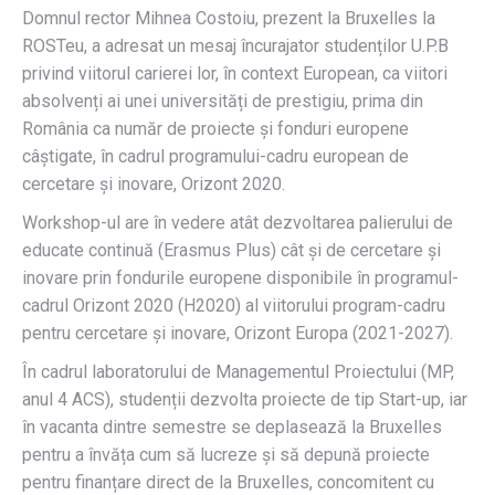
Domnul rector Mihnea Costoiu, prezent la Bruxelles la
ROSTeu, a adresat un mesaj încurajator studenților U.P.B
privind viitorul carierei lor, în context European, ca viitori
absolvenți ai unei universități de prestigiu, prima din
România ca număr de proiecte și fonduri europene
câștigate, în cadrul programului-cadru european de
cercetare și inovare, Orizont 2020.
Workshop-ul are în vedere atât dezvoltarea palierului de
educate continuă (Erasmus Plus) cât și de cercetare și
inovare prin fondurile europene disponibile în programul-
cadrul Orizont 2020 (H2020) al viitorului program-cadru
pentru cercetare și inovare, Orizont Europa (2021-2027).
În cadrul laboratorului de Managementul Proiectului (MP,
anul 4 ACS), studenții dezvolta proiecte de tip Start-up, iar
în vacanta dintre semestre se deplasează la Bruxelles
pentru a învăța cum să lucreze și să depună proiecte
pentru finanțare direct de la Bruxelles, concomitent cu