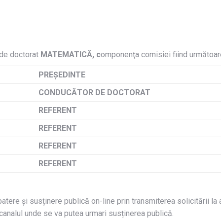
de doctorat
MATEMATICĂ, c
omponenţa comisiei fiind următoar
PREŞEDINTE
CONDUCĂTOR DE DOCTORAT
REFERENT
REFERENT
REFERENT
REFERENT
tere și susținere publică on-line prin transmiterea solicitării la
canalul unde se va putea urmari susținerea publică.