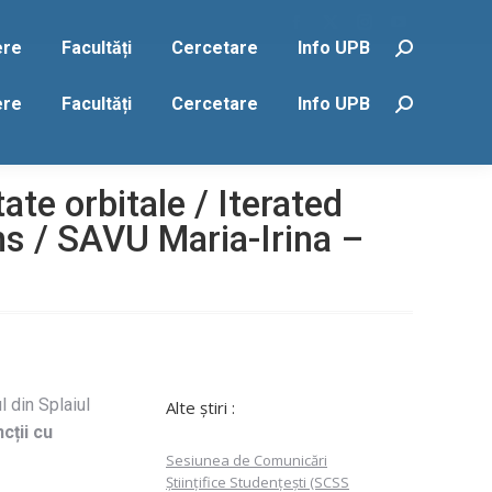
Facebook
X
Instagram
YouTube
ere
Facultăți
Cercetare
Info UPB
Search:
page
page
page
page
opens
opens
opens
opens
ere
Facultăți
Cercetare
Info UPB
Search:
in
in
in
in
new
new
new
new
window
window
window
window
ate orbitale / Iterated
ns / SAVU Maria-Irina –
ul din Splaiul
Alte știri :
cții cu
Sesiunea de Comunicări
Științifice Studențești (SCSS