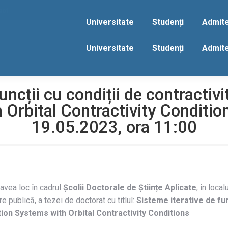
act
Universitate
Studenți
Admit
Universitate
Studenți
Admit
uncții cu condiții de contractivit
Orbital Contractivity Conditio
19.05.2023, ora 11:00
avea loc în cadrul
Școlii Doctorale de
Științe Aplicate
, în local
 publică, a tezei de doctorat cu titlul:
Sisteme iterative de fun
tion Systems with Orbital Contractivity Conditions