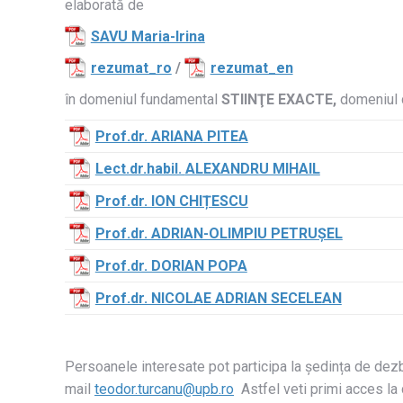
elaborată de
SAVU Maria-Irina
rezumat_ro
/
rezumat_en
în domeniul fundamental
STIINŢE EXACTE,
domeniul 
Prof.dr.
ARIANA
PITEA
Lect.dr.habil.
ALEXANDRU MIHAIL
Prof.dr. ION CHIȚESCU
Prof.dr. ADRIAN-OLIMPIU PETRUȘEL
Prof.dr. DORIAN POPA
Prof.dr. NICOLAE ADRIAN SECELEAN
Persoanele interesate pot participa la ședința de dezba
mail
teodor.turcanu@upb.ro
Astfel veti primi acces la 