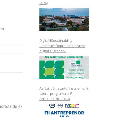
2026)
ea:
Digital4Sustainability –
Construim împreună un viitor
digital sustenabil
Astăzi, dăm startul înscrierilor în
cadrul programului FII
ANTREPRENOR 10.0
 adresa de e-