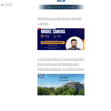
nr. 313.
Workshop-ul Business Model
Canvas
A cincea ediție a Simpozionului
Internațional de Matematici
Interdisciplinare și a Workshop-
ului Internațional de Matematici
Interdisciplinare pentru studenți
ISIM & ISWIM