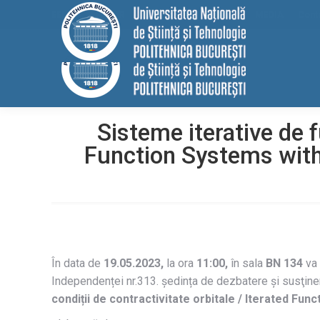
conținut
EELISA
HRS4R
Internațional
ALUMNI
MEDIA
Cont
Sisteme iterative de f
Function Systems with 
În data de
19.05.2023,
la ora
11:00,
în sala
BN 134
va 
Independenței nr.313. ședința de dezbatere și susţinere
condiții de contractivitate orbitale /
Iterated Func