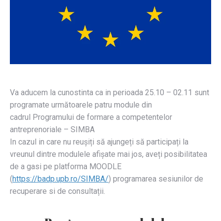
Va aducem la cunostinta ca in perioada 25.10 – 02.11 sunt
programate următoarele patru module din
cadrul Programului de formare a competentelor
antreprenoriale – SIMBA
In cazul in care nu reușiți să ajungeți să participați la
vreunul dintre modulele afișate mai jos, aveți posibilitatea
de a gasi pe platforma MOODLE
(
https://badp.upb.ro/SIMBA/
) programarea sesiunilor de
recuperare si de consultații.