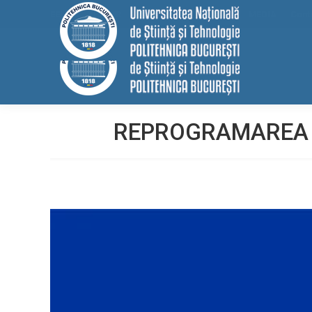
conținut
EELISA
HRS4R
Internațional
ALUMNI
MEDIA
Cont
REPROGRAMAREA A