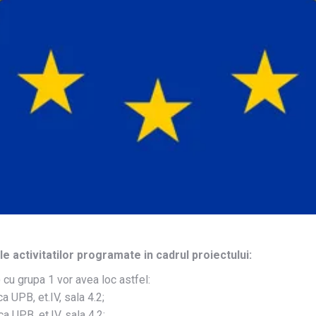
 activitatilor programate in cadrul proiectului:
 cu grupa 1 vor avea loc astfel:
a UPB, et.IV, sala 4.2;
a UPB, et.IV, sala 4.2;