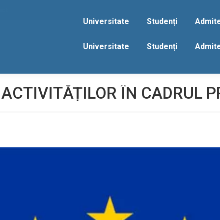
act
Universitate
Studenți
Admit
Universitate
Studenți
Admit
CTIVITĂȚILOR ÎN CADRUL P