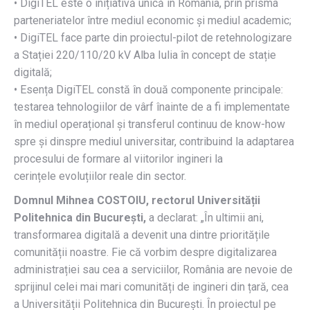
• DigiTEL este o inițiativă unică în România, prin prisma
parteneriatelor între mediul economic și mediul academic;
• DigiTEL face parte din proiectul-pilot de retehnologizare
a Stației 220/110/20 kV Alba Iulia în concept de stație
digitală;
• Esența DigiTEL constă în două componente principale:
testarea tehnologiilor de vârf înainte de a fi implementate
în mediul operațional și transferul continuu de know-how
spre și dinspre mediul universitar, contribuind la adaptarea
procesului de formare al viitorilor ingineri la
cerințele evoluțiilor reale din sector.
Domnul Mihnea COSTOIU, rectorul Universității
Politehnica din București,
a declarat: „În ultimii ani,
transformarea digitală a devenit una dintre prioritățile
comunității noastre. Fie că vorbim despre digitalizarea
administrației sau cea a serviciilor, România are nevoie de
sprijinul celei mai mari comunități de ingineri din țară, cea
a Universității Politehnica din București. În proiectul pe