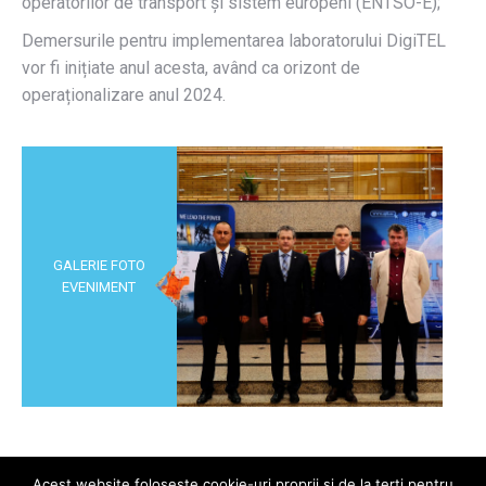
operatorilor de transport și sistem europeni (ENTSO-E);
Demersurile pentru implementarea laboratorului DigiTEL
vor fi inițiate anul acesta, având ca orizont de
operaționalizare anul 2024.
GALERIE FOTO
EVENIMENT
Acest website foloseste cookie-uri proprii si de la terti pentru