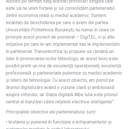
succes pe termen lung acestei provocări singura cale
este să ne unim forțele și să consolidăm parteneriatul
dintre economia reală și mediul academic. Suntem
încântați de deschiderea pe care o avem din partea
Universității Politehnica București, nu numai în ceea ce
privește acest proiect de pionierat – DigiTEL, ci și alte
inițiative pe care le-am implementat sau le implementăm
în parteneriat. Transelectrica își propune să rămână un
lider în promovarea noilor tehnologii, iar acest lucru este
posibil printr-un mix de excelență operațională, excelență
profesională și parteneriate puternice cu mediul academic
și liderii de tehnologie. Cu acest obiectiv, am pornit pe
drumul digitalizării având o viziune clară și ambițioasă
asupra viitorului, iar Stația digitală Alba Iulia este pilonul
central al tranziției către rețelele electrice inteligente”.
Principalele obiective ale parteneriatului sunt:
• testarea și punerea în funcțiune a echipamentelor și