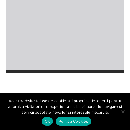
Acest website foloseste cookie-uri proprii si de la terti pentru
a furniza vizitatorilor o experienta mult mai buna de navigare si
servicii adaptate nevoilor si interesului fiecaruia.
2026 © Universitatea POLITEHNICA București
Universitate
Ok
Politica Cookies