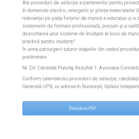
Ale procedurii de selecție a partenerilor pentru proiect
în domeniile electric, energetic și știința materialelor
relevanţei pe piaţa forţelor de muncă a educaţiei şi a s
sistemelor de formare profesională, precum şi a calită
dezvoltarea unor sisteme de învăţare la locul de muncă
practică pentru studenţi”.
În urma parcurgerii tuturor etapelor din cadrul procedu
preliminare:
Nr. Crt. Candidat Punctaj Rezultat 1. Asociația Comit
Conform calendarului procedurii de selecție, candidați
Generală UPB, cu adresa în București, Splaiul Independe
Descarca PDF