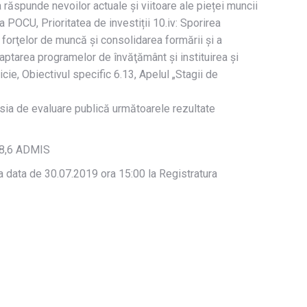
a răspunde nevoilor actuale și viitoare ale pieței muncii
a POCU, Prioritatea de investiții 10.iv: Sporirea
a forţelor de muncă şi consolidarea formării şi a
aptarea programelor de învăţământ şi instituirea şi
ie, Obiectivul specific 6.13, Apelul „Stagii de
misia de evaluare publică următoarele rezultate
 88,6 ADMIS
la data de 30.07.2019 ora 15:00 la Registratura