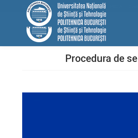
conținut
EELISA
HRS4R
Internațional
ALUMNI
MEDIA
Cont
Procedura de se