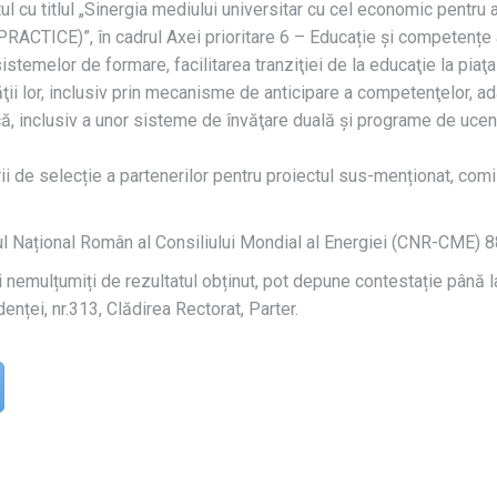
ul cu titlul „Sinergia mediului universitar cu cel economic pentru 
 (PRACTICE)”, în cadrul Axei prioritare 6 – Educație și competențe 
istemelor de formare, facilitarea tranziţiei de la educaţie la piaţ
ţii lor, inclusiv prin mecanisme de anticipare a competenţelor, ad
, inclusiv a unor sisteme de învăţare duală şi programe de ucenic
rii de selecție a partenerilor pentru proiectul sus-menționat, co
etul Național Român al Consiliului Mondial al Energiei (CNR-CME)
i nemulțumiți de rezultatul obținut, pot depune contestație până 
nței, nr.313, Clădirea Rectorat, Parter.