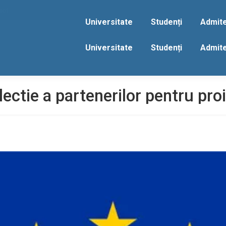
act
Universitate
Studenți
Admit
Universitate
Studenți
Admit
lectie a partenerilor pentru pr