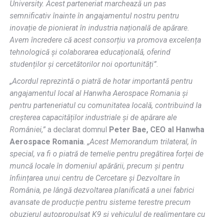
University. Acest parteneriat marchează un pas
semnificativ înainte în angajamentul nostru pentru
inovație de pionierat în industria
națională
de apărare.
Avem încredere că acest consorțiu va promova excelența
tehnologică și colaborarea educațională,
oferind
studenților și cercetătorilor
noi oportunități
”
.
„Acordul reprezintă o piatră de hotar importantă pentru
angajamentul local al Hanwha Aerospace Romania și
pentru parteneriatul cu comunitatea locală, contribuind la
creșterea capacităților industriale și de apărare ale
României,”
a declarat domnul
Peter Bae, CEO al Hanwha
Aerospace Romania
.
„Acest Memorandum trilateral, în
special, va fi o piatră de temelie pentru pregătirea forței de
muncă locale în domeniul apărării, precum și pentru
înființarea unui centru de Cercetare și Dezvoltare în
România, pe lângă dezvoltarea planificată a unei fabrici
avansate de producție pentru sisteme terestre precum
obuzierul autopropulsat K9 și vehiculul de realimentare cu