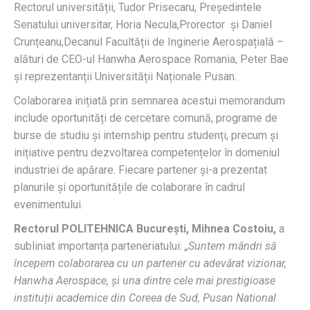
Rectorul universității, Tudor Prisecaru, Președintele
Senatului universitar, Horia Necula,Prorector și Daniel
Crunțeanu,Decanul Facultății de Inginerie Aerospațială –
alături de CEO-ul Hanwha Aerospace Romania, Peter Bae
și reprezentanții Universității Naționale Pusan.
Colaborarea inițiată prin semnarea acestui memorandum
include oportunități de cercetare comună, programe de
burse de studiu și internship pentru studenți, precum și
inițiative pentru dezvoltarea competențelor în domeniul
industriei de apărare. Fiecare partener și-a prezentat
planurile și oportunitățile de colaborare în cadrul
evenimentului.
Rectorul POLITEHNICA București, Mihnea Costoiu,
a
subliniat importanța parteneriatului:
„Suntem mândri să
începem colaborarea cu un partener cu adevărat vizionar,
Hanwha Aerospace, și una dintre cele mai prestigioase
instituții academice din Coreea de Sud, Pusan National