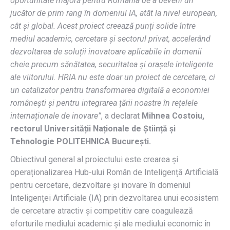
oportunitate majoră pentru România de a deveni un
jucător de prim rang în domeniul IA, atât la nivel european,
cât și global. Acest proiect creează punți solide între
mediul academic, cercetare și sectorul privat, accelerând
dezvoltarea de soluții inovatoare aplicabile în domenii
cheie precum sănătatea, securitatea și orașele inteligente
ale viitorului. HRIA nu este doar un proiect de cercetare, ci
un catalizator pentru transformarea digitală a economiei
românești și pentru integrarea țării noastre în rețelele
internaționale de inovare”
, a declarat
Mihnea Costoiu,
rectorul Universității Naționale de Știință și
Tehnologie POLITEHNICA București.
Obiectivul general al proiectului este crearea și
operaționalizarea Hub-ului Român de Inteligență Artificială
pentru cercetare, dezvoltare și inovare în domeniul
Inteligenței Artificiale (IA) prin dezvoltarea unui ecosistem
de cercetare atractiv și competitiv care coagulează
eforturile mediului academic și ale mediului economic în