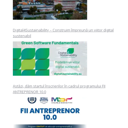
Digital4Sustainability – Construim împreună un viitor digital
sustenabil
Astăzi, dăm startul înscrierilor în cadrul programului FII
ANTREPRENOR 10.0