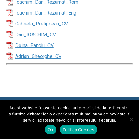
Ioachim_Dan_Rezumat_Rom
Ioachim_Dan_Rezumat_Eng
Gabriela_Prelipcean_CV
Dan_IOACHIM_CV
Doina_Banciu_CV
Adrian_Gheorghe_CV
Acest website foloseste cookie-uri proprii si de la terti pentru
a furniza vizitatorilor o experienta mult mai buna de navigare si
2026 © Universitatea POLITEHNICA București
servicii adaptate nevoilor si interesului fiecaruia.
Universitate
Ok
Politica Cookies