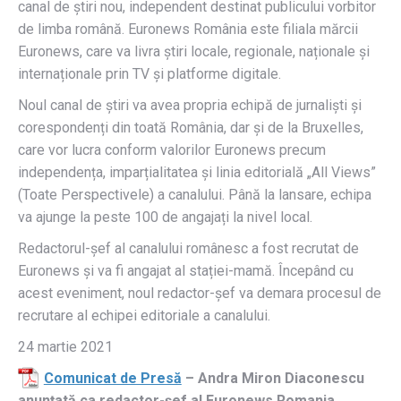
canal de știri nou, independent destinat publicului vorbitor
de limba română. Euronews România este filiala mărcii
Euronews, care va livra știri locale, regionale, naționale și
internaționale prin TV și platforme digitale.
Noul canal de știri va avea propria echipă de jurnaliști și
corespondenți din toată România, dar și de la Bruxelles,
care vor lucra conform valorilor Euronews precum
independența, imparțialitatea și linia editorială „All Views”
(Toate Perspectivele) a canalului. Până la lansare, echipa
va ajunge la peste 100 de angajați la nivel local.
Redactorul-șef al canalului românesc a fost recrutat de
Euronews și va fi angajat al stației-mamă. Începând cu
acest eveniment, noul redactor-șef va demara procesul de
recrutare al echipei editoriale a canalului.
24 martie 2021
Comunicat de Presă
– Andra Miron Diaconescu
anunțată ca redactor-șef al Euronews Romania