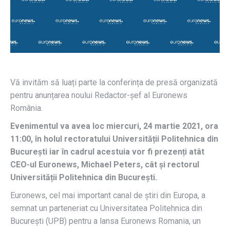
Vă invităm să luați parte la conferința de presă organizată
pentru anunțarea noului Redactor-șef al Euronews
România.
Evenimentul va avea loc miercuri, 24 martie 2021, ora
11:00, în holul rectoratului Universității Politehnica din
București iar în cadrul acestuia vor fi prezenți atât
CEO-ul Euronews, Michael Peters, cât și rectorul
Universității Politehnica din București.
Euronews, cel mai important canal de știri din Europa, a
semnat un parteneriat cu Universitatea Politehnica din
București (UPB) pentru a lansa Euronews Romania, un