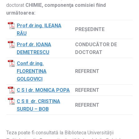
doctorat
CHIMIE
, componenţa comisiei fiind
următoarea:
Prof.dr.ing. ILEANA
PREŞEDINTE
RĂU
Prof.dr. IOANA
CONDUCĂTOR DE
DEMETRESCU
DOCTORAT
Conf.dr.ing.
FLORENTINA
REFERENT
GOLGOVICI
C S I dr. MONICA POPA
REFERENT
C S II dr. CRISTINA
REFERENT
SURDU – BOB
Teza poate fi consultată la Biblioteca Universității