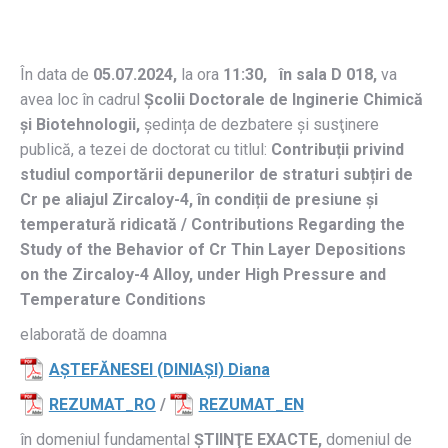
În data de
05.07.2024
,
la ora
11:30, în sala D 018,
va
avea loc în cadrul
Școlii Doctorale de Inginerie Chimică
și Biotehnologii,
ședința de dezbatere și susţinere
publică, a tezei de doctorat cu titlul:
Contribuții privind
studiul comportării depunerilor de straturi subțiri de
Cr pe aliajul Zircaloy-4, în condiții de presiune și
temperatură ridicată / Contributions Regarding the
Study of the Behavior of Cr Thin Layer Depositions
on the Zircaloy-4 Alloy, under High Pressure and
Temperature Conditions
elaborată de doamna
AȘTEFĂNESEI (DINIAȘI) Diana
REZUMAT_RO
/
REZUMAT_EN
în domeniul fundamental
ȘTIINŢE EXACTE,
domeniul de