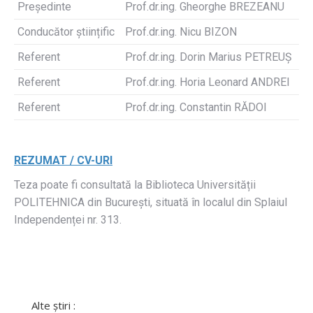
Președinte
Prof.dr.ing. Gheorghe BREZEANU
Conducător științific
Prof.dr.ing. Nicu BIZON
Referent
Prof.dr.ing. Dorin Marius PETREUȘ
Referent
Prof.dr.ing. Horia Leonard ANDREI
Referent
Prof.dr.ing. Constantin RĂDOI
REZUMAT / CV-URI
Teza poate fi consultată la Biblioteca Universității
POLITEHNICA din București, situată în localul din Splaiul
Independenței nr. 313.
Alte știri :