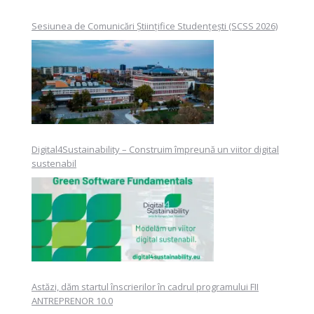
Sesiunea de Comunicări Științifice Studențești (SCSS 2026)
Digital4Sustainability – Construim împreună un viitor digital
sustenabil
Astăzi, dăm startul înscrierilor în cadrul programului FII
ANTREPRENOR 10.0