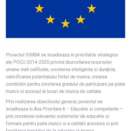
Proiectul SIMBA se incadreaza in prioritatile strategice
ale POCU 2014-2020 privind dezvoltarea resurselor
umane inalt calificate, cresterea inteligenta si durabila,
valorificarea potentialului fortei de munca, crearea
conditiilor pentru cresterea gradului de participare pe piata
muncii si accesul la locuri de munca de calitate.
Prin realizarea obiectivului general, proiectul se
incadreaza in Axa Prioritara 6 – Educatie si competente –
prin cresterea relevantei sistemelor de educatie si
formare pentru piata muncii si a calitatii acestora si prin
facilitarea tranzitiei de la educatie la munca.