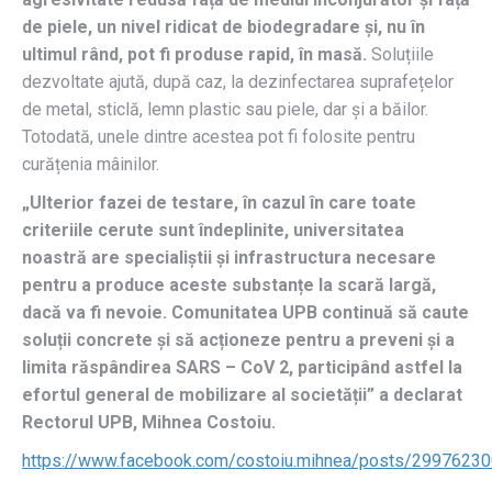
de piele, un nivel ridicat de biodegradare și, nu în
ultimul rând, pot fi produse rapid, în masă.
Soluțiile
dezvoltate ajută, după caz, la dezinfectarea suprafețelor
de metal, sticlă, lemn plastic sau piele, dar și a băilor.
Totodată, unele dintre acestea pot fi folosite pentru
curățenia mâinilor.
„Ulterior fazei de testare, în cazul în care toate
criteriile cerute sunt îndeplinite, universitatea
noastră are specialiștii și infrastructura necesare
pentru a produce aceste substanțe la scară largă,
dacă va fi nevoie. Comunitatea UPB continuă să caute
soluții concrete și să acționeze pentru a preveni și a
limita răspândirea SARS – CoV 2, participând astfel la
efortul general de mobilizare al societății”
a declarat
Rectorul UPB, Mihnea Costoiu.
https://www.facebook.com/costoiu.mihnea/posts/2997623