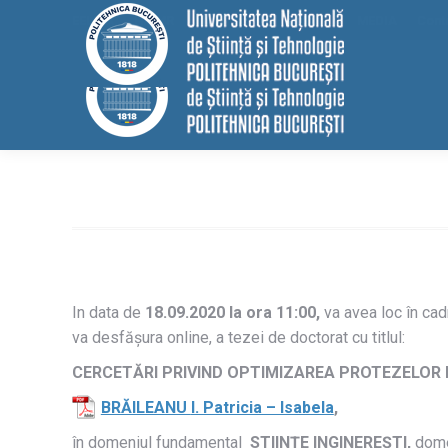
conținut
EELISA
HRS4R
Internațional
ALUMNI
MEDIA
Cont
In data de
18.09.2020 la ora 11:00,
va avea loc în cad
va desfășura online, a tezei de doctorat cu titlul:
CERCETĂRI PRIVIND OPTIMIZAREA PROTEZELOR
BRĂILEANU
I. Patricia – Isabela
,
în domeniul fundamental
STIINŢE INGINEREȘTI,
dome