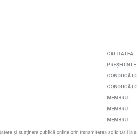
OPTIMIZING
CUSTOMIZED
PROSTHESES
CALITATEA
PREŞEDINTE
CONDUCĂTO
CONDUCĂTO
MEMBRU
MEMBRU
MEMBRU
tere și susținere publică online prin transmiterea solicitării la 