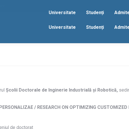
act
Universitate
Studenți
Admit
Universitate
Studenți
Admit
CERCETĂRI
PRIVIND
OPTIMIZAREA
PROTEZELOR
rul
Școlii Doctorale de Inginerie Industrială și Robotică,
sedin
PERSONALIZA
/
 PERSONALIZAE /
RESEARCH ON OPTIMIZING CUSTOMIZED
RESEARCH
ON
niul de doctorat