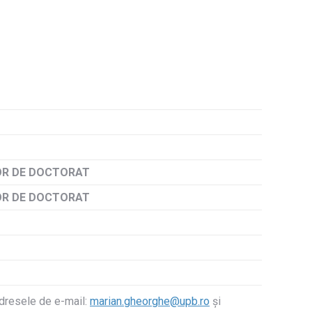
R DE DOCTORAT
R DE DOCTORAT
adresele de e-mail:
marian.gheorghe@upb.ro
și