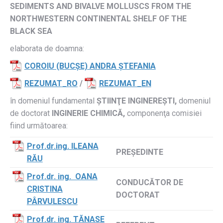
SEDIMENTS AND BIVALVE MOLLUSCS FROM THE
NORTHWESTERN CONTINENTAL SHELF OF THE
BLACK SEA
elaborata de doamna:
COROIU (BUCȘE) ANDRA ȘTEFANIA
REZUMAT_RO
/
REZUMAT_EN
în domeniul fundamental
ȘTIINŢE INGINEREȘTI,
domeniul
de doctorat
INGINERIE CHIMICĂ
,
componenţa comisiei
fiind următoarea:
Prof.dr.ing. ILEANA
PREŞEDINTE
RĂU
Prof.dr. ing. OANA
CONDUCĂTOR DE
CRISTINA
DOCTORAT
PÂRVULESCU
Prof.dr. ing. TĂNASE