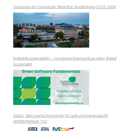
Sesiunea de Comunicări Științifice Studențești (SCSS 2026)
Digital4Sustainability – Construim împreună un viitor digital
sustenabil
Astăzi, dăm startul înscrierilor în cadrul programului FII
ANTREPRENOR 10.0