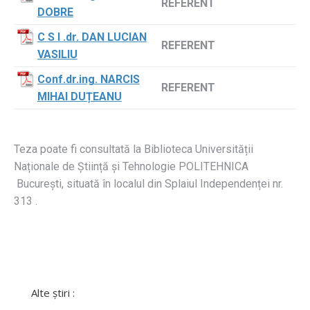
REFERENT
DOBRE
C S I .dr. DAN LUCIAN
REFERENT
VASILIU
Conf.dr.ing. NARCIS
REFERENT
MIHAI DUȚEANU
Teza poate fi consultată la Biblioteca Universității
Naționale de Știință și Tehnologie POLITEHNICA
București, situată în localul din Splaiul Independenței nr.
313 .
Alte știri :