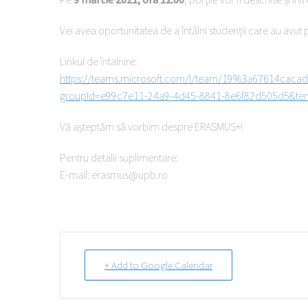
Vei avea oportunitatea de a întâlni studenții care au avu
Linkul de întalnire:
https://teams.microsoft.com/l/team/19%3a67614caca
groupId=e99c7e11-24a9-4d45-8841-8e6f82d505d5&te
Vă așteptăm să vorbim despre ERASMUS+!
Pentru detalii suplimentare:
E-mail: erasmus@upb.ro
+ Add to Google Calendar