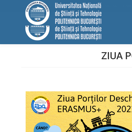
EELISA
HRS4R
Internațional
ALUMNI
MEDIA
Cont
ZIUA 