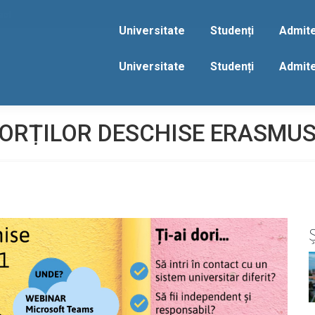
act
Universitate
Studenți
Admit
Universitate
Studenți
Admit
PORȚILOR DESCHISE ERASMUS
Ș