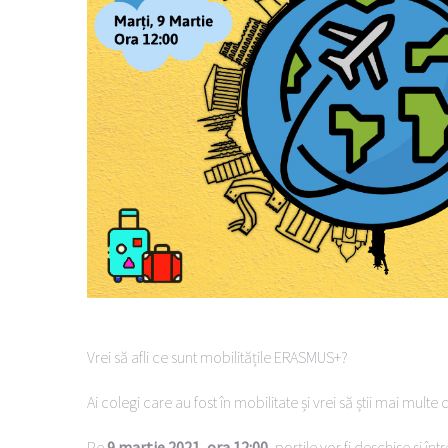
Vrei să afli ce sunt mobilitățile ERASMUS+?
Ai colegi care au fost în mobilitate și vrei să știi mai mul
Pe
9 martie 2021, ora 12:00
, porțile vor fi deschise și în