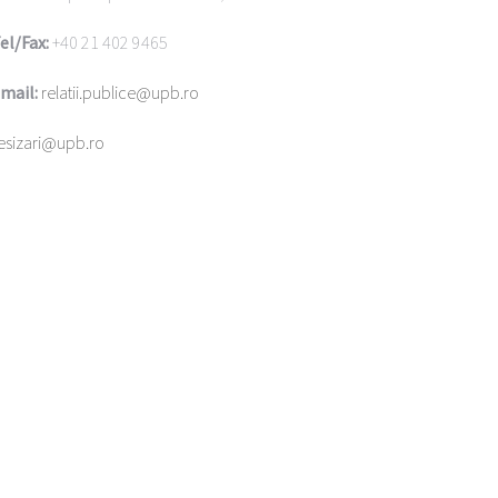
el/Fax:
+40 21 402 9465
mail:
relatii.publice@upb.ro
esizari@upb.ro