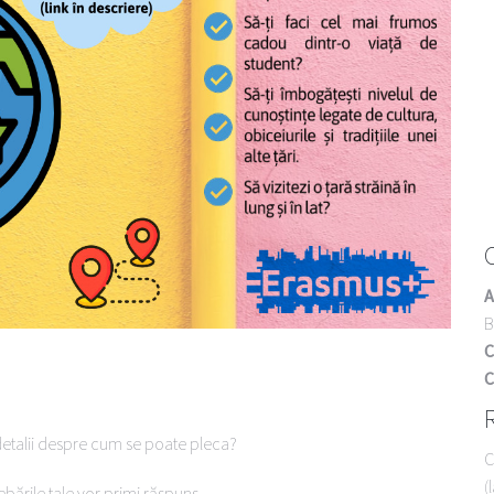
A
B
C
C
te detalii despre cum se poate pleca?
C
(
trebările tale vor primi răspuns.