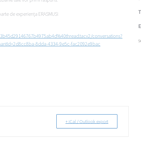
T
t parte de experiența ERASMUS!
E
d3b45d29146767b4975ab4d%40thread.tacv2/conversations?
s
nantId=2d8cc8ba-8dda-4334-9e5c-fac2092e9bac
+ iCal / Outlook export