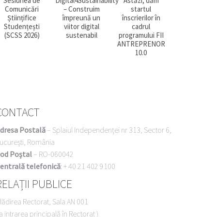
Sesiunea de
Digital4Sustainability
Astăzi, dăm
Workshop-u
Comunicări
– Construim
startul
Business Mo
Științifice
împreună un
înscrierilor în
Canvas
Studențești
viitor digital
cadrul
(SCSS 2026)
sustenabil
programului FII
ANTREPRENOR
10.0
CONTACT
dresa Postală
– Splaiul Independenței nr 313, Sector 6,
ucurești, România
od Poștal
– RO-060042
entrală telefonică
: + 40 21 402 9100
RELAȚII PUBLICE
lădirea Rectorat, Sala AN 001
la intrarea principală în Rectorat )