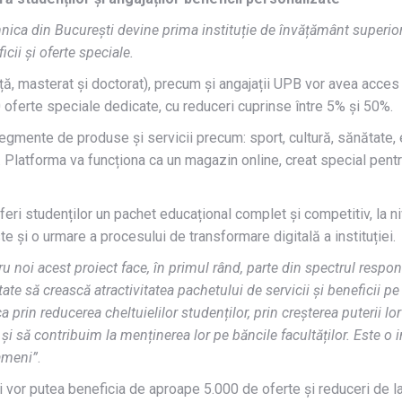
hnica din București devine prima instituție de învățământ superio
ii și oferte speciale.
ență, masterat și doctorat), precum și angajații UPB vor avea acces 
oferte speciale dedicate, cu reduceri cuprinse între 5% și 50%.
segmente de produse și servicii precum: sport, cultură, sănătate, 
c. Platforma va funcționa ca un magazin online, creat special pent
oferi studenților un pachet educațional complet și competitiv, la ni
te și o urmare a procesului de transformare digitală a instituției.
ru noi acest proiect face, în primul rând, parte din spectrul respons
ate să crească atractivitatea pachetului de servicii și beneficii pe 
prin reducerea cheltuielilor studenților, prin creșterea puterii lo
 să contribuim la menținerea lor pe băncile facultăților. Este o in
ameni”
.
ții vor putea beneficia de aproape 5.000 de oferte și reduceri de l