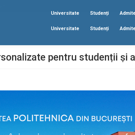
act
Universitate
Studenți
Admit
Universitate
Studenți
Admit
rsonalizate pentru studenții și 