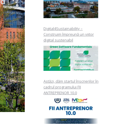
Digital4Sustainability –
Construim împreună un viitor
digital sustenabil
Astăzi, dăm startul înscrierilor în
cadrul programului FII
ANTREPRENOR 10.0