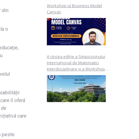
Workshop-ul Business Model
r din
Canvas
la o
educație,
ru
A cincea ediție a Simpozionului
Internațional de Matematici
Interdisciplinare și a Workshop-
velul
ului Internațional de Matematici
Interdisciplinare pentru studenți
ISIM & ISWIM
abilității
care îl oferă
r de
ițiativă care
a peste