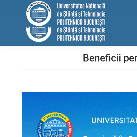
conținut
EELISA
HRS4R
Internațional
ALUMNI
MEDIA
Cont
Beneficii pe