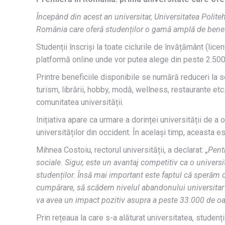
Începând din acest an universitar, Universitatea Polite
România care oferă studenților o gamă amplă de benefic
Studenții înscriși la toate ciclurile de învățământ (lic
platformă online unde vor putea alege din peste 2.500 
Printre beneficiile disponibile se numără reduceri la 
turism, librării, hobby, modă, wellness, restaurante et
comunitatea universității.
Inițiativa apare ca urmare a dorinței universității de a 
universităților din occident. În același timp, aceasta es
Mihnea Costoiu, rectorul universității, a declarat:
„Pent
sociale. Sigur, este un avantaj competitiv ca o universit
studenților. Însă mai important este faptul că sperăm ca 
cumpărare, să scădem nivelul abandonului universitar și
va avea un impact pozitiv asupra a peste 33.000 de o
Prin rețeaua la care s-a alăturat universitatea, studen