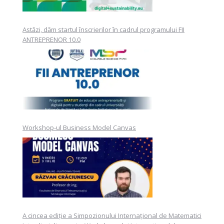
Astăzi, dăm startul înscrierilor în cadrul programului FII
ANTREPRENOR 10.0
Workshop-ul Business Model Canvas
A cincea ediție a Simpozionului Internațional de Matematici