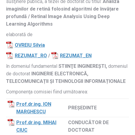
susţinere publică, a tezei de doctorat cu titlul:
Analiza
imaginilor de retină folosind algoritmi de învățare
profundă
/
Retinal Image Analysis Using Deep
Learning Algorithms
elaborată de
OVREIU Silvia
REZUMAT_RO
/
REZUMAT_EN
în domeniul fundamental
STIINŢE INGINEREȘTI,
domeniul
de doctorat
INGINERIE ELECTRONICĂ,
TELECOMUNICAȚII
ȘI TEHNOLOGII INFORMAȚIONALE
Componenţa comisiei fiind următoarea:
Prof.dr.ing. ION
PREŞEDINTE
MARGHESCU
Prof.dr.ing. MIHAI
CONDUCĂTOR DE
CIUC
DOCTORAT