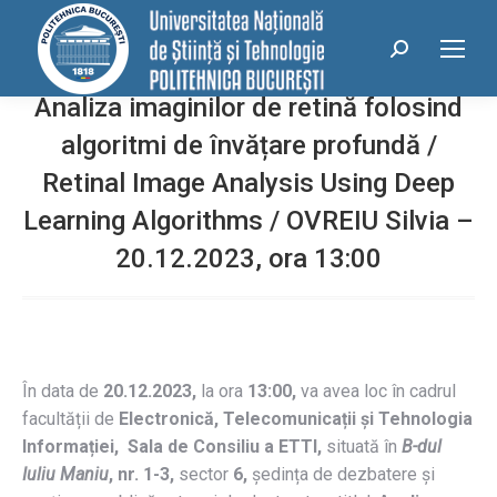
conținut
Search:
Analiza imaginilor de retină folosind
algoritmi de învățare profundă /
Retinal Image Analysis Using Deep
Learning Algorithms / OVREIU Silvia –
20.12.2023, ora 13:00
În data de
20.12.2023,
la ora
13:00,
va avea loc în cadrul
facultății de
Electronică, Telecomunicații și Tehnologia
Informației, Sala de Consiliu a ETTI,
situată în
B-dul
Iuliu Maniu
, nr. 1-3,
sector
6,
ședința de dezbatere și