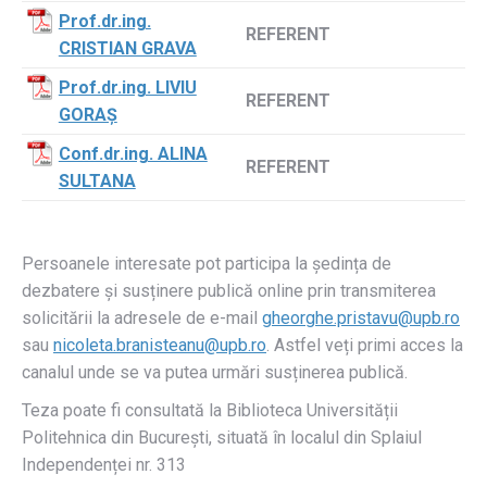
Prof.dr.ing.
REFERENT
CRISTIAN GRAVA
Prof.dr.ing. LIVIU
REFERENT
GORAȘ
Conf.dr.ing. ALINA
REFERENT
SULTANA
Persoanele interesate pot participa la ședința de
dezbatere și susținere publică online prin transmiterea
solicitării la adresele de e-mail
gheorghe.pristavu@upb.ro
sau
nicoleta.branisteanu@upb.ro
. Astfel veți primi acces la
canalul unde se va putea urmări susținerea publică.
Teza poate fi consultată la Biblioteca Universității
Politehnica din București, situată în localul din Splaiul
Independenței nr. 313