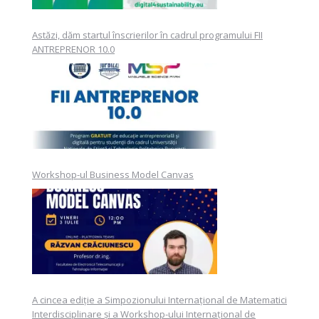
Astăzi, dăm startul înscrierilor în cadrul programului FII
ANTREPRENOR 10.0
Workshop-ul Business Model Canvas
A cincea ediție a Simpozionului Internațional de Matematici
Interdisciplinare și a Workshop-ului Internațional de