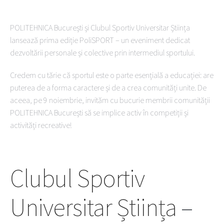
POLITEHNICA București și Clubul Sportiv Universitar Știința
lansează prima ediție PoliSPORT – un eveniment dedicat
dezvoltării personale și colective prin intermediul sportului.
Credem cu tărie că sportul este o parte esențială a educației: are
puterea de a forma caractere și de a crea comunități unite. De
aceea, pe 9 noiembrie, invităm cu bucurie membrii comunității
POLITEHNICA București să se implice activ în competiții și
activități recreative!
Clubul Sportiv
Universitar Știința
–