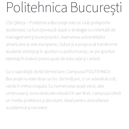
Politehnica București
CSU Știința – Politehnica București este un club polisportiv
studențesc ce funcționează după o strategie occidentală de
management și bune practici. Asemenea universităților
americane și vest-europene, clubul și-a propus să transforme
studenții ambițioși în sportivi cu performanțe, iar pe sportivii
talentați în indivizi preocupați de educație și carieră.
Cu o suprafață de 60 de hectare, Campusul POLITEHNICA
București nu este doar un loc de învățare, ci un adevărat colț
verde în inima orașului. Cu numeroase spații verzi, alei
umbroase și zone dedicate relaxării în aer liber, campusul oferă
un mediu prietenos și stimulant, ideal pentru dezvoltarea
academică și recreere.