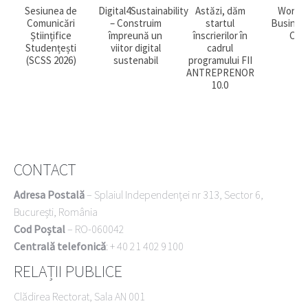
Sesiunea de
Digital4Sustainability
Astăzi, dăm
Worksh
Comunicări
– Construim
startul
Busines
Științifice
împreună un
înscrierilor în
Can
Studențești
viitor digital
cadrul
(SCSS 2026)
sustenabil
programului FII
ANTREPRENOR
10.0
CONTACT
Adresa Postală
– Splaiul Independenței nr 313, Sector 6,
București, România
Cod Poștal
– RO-060042
Centrală telefonică
: + 40 21 402 9100
RELAȚII PUBLICE
Clădirea Rectorat, Sala AN 001