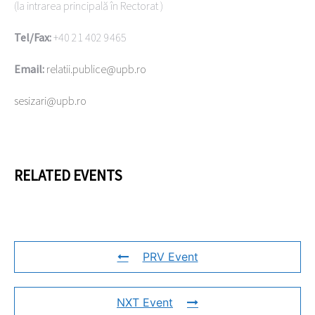
(la intrarea principală în Rectorat )
Tel/Fax:
+40 21 402 9465
Email:
relatii.publice@upb.ro
sesizari@upb.ro
RELATED EVENTS
PRV Event
NXT Event